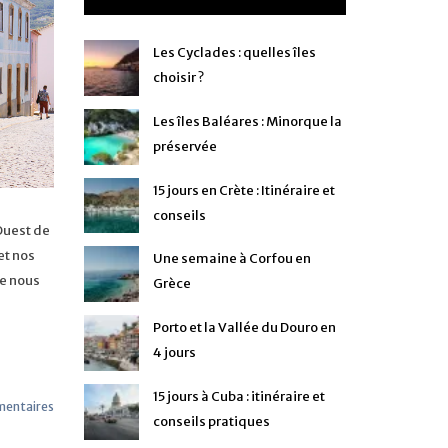
Les Cyclades : quelles îles
choisir ?
Les îles Baléares : Minorque la
préservée
15 jours en Crète : Itinéraire et
conseils
’Ouest de
et nos
Une semaine à Corfou en
ve nous
Grèce
Porto et la Vallée du Douro en
4 jours
15 jours à Cuba : itinéraire et
entaires
conseils pratiques