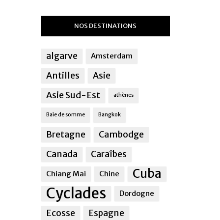
NOS DESTINATIONS
algarve
Amsterdam
Antilles
Asie
Asie Sud-Est
athènes
Baie de somme
Bangkok
Bretagne
Cambodge
Canada
Caraîbes
Cuba
Chiang Mai
Chine
Cyclades
Dordogne
Ecosse
Espagne