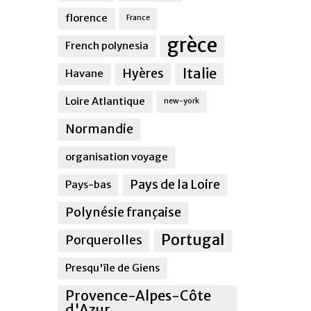
florence
France
grèce
French polynesia
Italie
Hyères
Havane
Loire Atlantique
new-york
Normandie
organisation voyage
Pays de la Loire
Pays-bas
Polynésie française
Portugal
Porquerolles
Presqu'île de Giens
Provence-Alpes-Côte
d'Azur