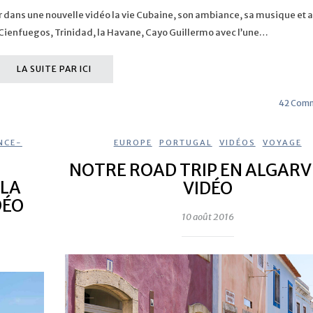
ir dans une nouvelle vidéo la vie Cubaine, son ambiance, sa musique et a
Cienfuegos, Trinidad, la Havane, Cayo Guillermo avec l’une…
LA SUITE PAR ICI
42 Comm
NCE-
EUROPE
,
PORTUGAL
,
VIDÉOS
,
VOYAGE
NOTRE ROAD TRIP EN ALGARV
 LA
VIDÉO
DÉO
10 août 2016