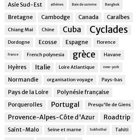
Asie Sud-Est
athènes
Baie de somme
Bangkok
Bretagne
Cambodge
Canada
Caraîbes
Cyclades
Cuba
Chiang Mai
Chine
Ecosse
Espagne
Dordogne
florence
grèce
French polynesia
Havane
France
Italie
Hyères
Loire Atlantique
new-york
Normandie
organisation voyage
Pays-bas
Pays de la Loire
Polynésie française
Portugal
Porquerolles
Presqu'île de Giens
Provence-Alpes-Côte d'Azur
Roadtrip
Saint-Malo
Seine et marne
Tahiti
Sukhothai