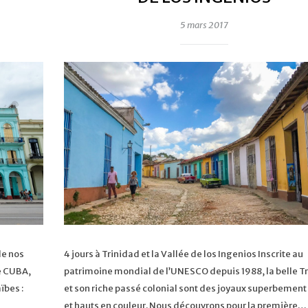
5 mars 2017
de nos
4 jours à Trinidad et la Vallée de los Ingenios Inscrite au
de CUBA,
patrimoine mondial de l’UNESCO depuis 1988, la belle T
ïbes :
et son riche passé colonial sont des joyaux superbement
et hauts en couleur. Nous découvrons pour la première…