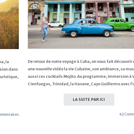
De retour de notre voyage à Cuba, on vous fait découvrir
ba, la
une nouvelle vidéo la vie Cubaine, son ambiance, sa mus
rsion dans
aussi ces cocktails Mojito. Au programme, immersion à 
ouristique,
Cienfuegos, Trinidad, la Havane, Cayo Guillermo avec l
LA SUITE PAR ICI
42 Comm
mmentaires