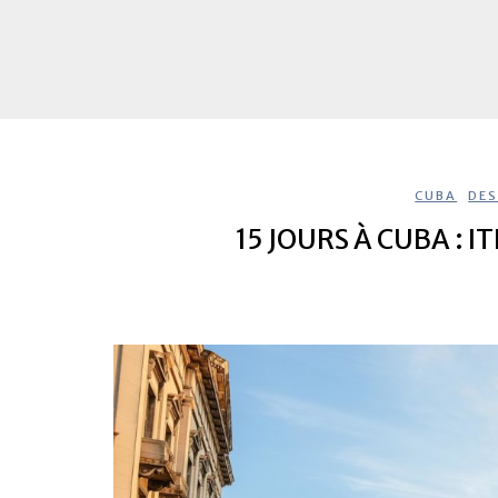
CUBA
,
DES
15 JOURS À CUBA : 