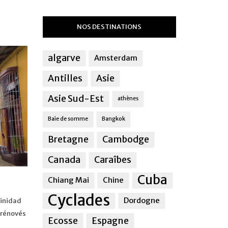
NOS DESTINATIONS
algarve
Amsterdam
Antilles
Asie
Asie Sud-Est
athènes
Baie de somme
Bangkok
Bretagne
Cambodge
Canada
Caraîbes
Cuba
Chiang Mai
Chine
Cyclades
Dordogne
rinidad
 rénovés
Ecosse
Espagne