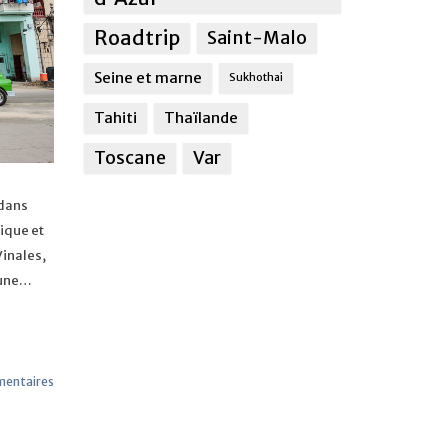
Roadtrip
Saint-Malo
Seine et marne
Sukhothai
Tahiti
Thaïlande
Toscane
Var
 dans
ique et
Vinales,
’une…
entaires