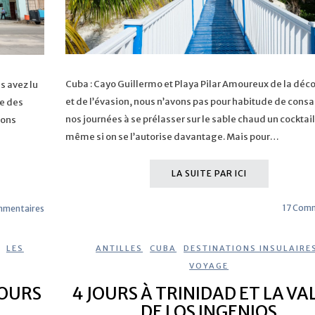
Cuba : Cayo Guillermo et Playa Pilar Amoureux de la déc
s avez lu
et de l’évasion, nous n’avons pas pour habitude de consa
le des
nos journées à se prélasser sur le sable chaud un cocktail
vons
même si on se l’autorise davantage. Mais pour…
LA SUITE PAR ICI
17 Com
mmentaires
,
LES
ANTILLES
,
CUBA
,
DESTINATIONS INSULAIRE
VOYAGE
JOURS
4 JOURS À TRINIDAD ET LA VA
DE LOS INGENIOS