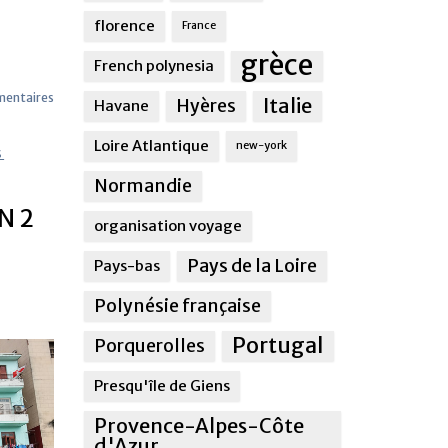
florence
France
grèce
French polynesia
entaires
Italie
Hyères
Havane
Loire Atlantique
new-york
S
,
Normandie
N 2
organisation voyage
Pays de la Loire
Pays-bas
Polynésie française
Portugal
Porquerolles
Presqu'île de Giens
Provence-Alpes-Côte
d'Azur