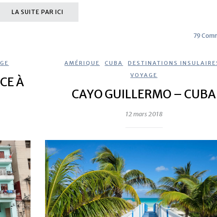
LA SUITE PAR ICI
79 Comm
GE
AMÉRIQUE
,
CUBA
,
DESTINATIONS INSULAIRE
VOYAGE
CE À
CAYO GUILLERMO – CUBA
12 mars 2018