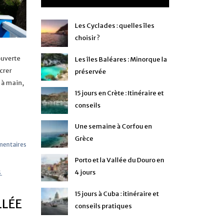
Les Cyclades : quelles îles
choisir ?
ouverte
Les îles Baléares : Minorque la
crer
préservée
 à main,
15 jours en Crète : Itinéraire et
conseils
Une semaine à Corfou en
Grèce
mentaires
Porto et la Vallée du Douro en
4 jours
S
,
15 jours à Cuba : itinéraire et
LLÉE
conseils pratiques