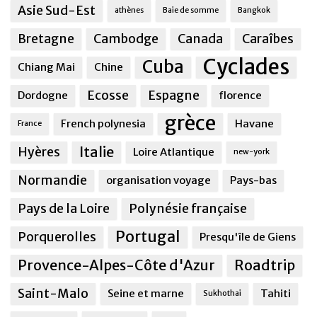
Asie Sud-Est
athènes
Baie de somme
Bangkok
Bretagne
Cambodge
Canada
Caraîbes
Cyclades
Cuba
Chiang Mai
Chine
Ecosse
Espagne
Dordogne
florence
grèce
French polynesia
Havane
France
Italie
Hyères
Loire Atlantique
new-york
Normandie
organisation voyage
Pays-bas
Pays de la Loire
Polynésie française
Portugal
Porquerolles
Presqu'île de Giens
Provence-Alpes-Côte d'Azur
Roadtrip
Saint-Malo
Seine et marne
Tahiti
Sukhothai