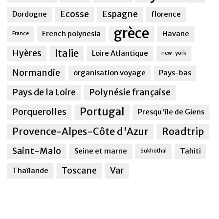
Ecosse
Espagne
Dordogne
florence
grèce
French polynesia
Havane
France
Italie
Hyères
Loire Atlantique
new-york
Normandie
organisation voyage
Pays-bas
Pays de la Loire
Polynésie française
Portugal
Porquerolles
Presqu'île de Giens
Provence-Alpes-Côte d'Azur
Roadtrip
Saint-Malo
Seine et marne
Tahiti
Sukhothai
Toscane
Var
Thaïlande