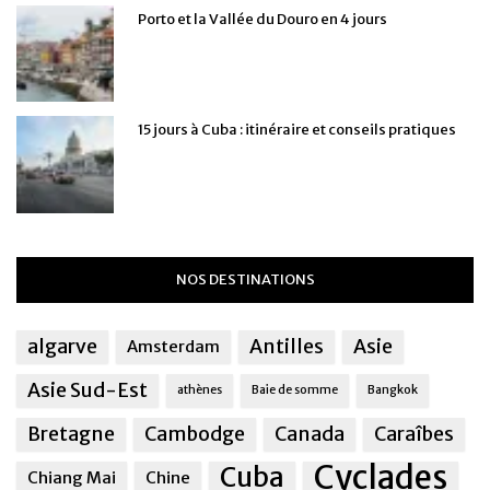
Porto et la Vallée du Douro en 4 jours
15 jours à Cuba : itinéraire et conseils pratiques
NOS DESTINATIONS
algarve
Antilles
Asie
Amsterdam
Asie Sud-Est
athènes
Baie de somme
Bangkok
Bretagne
Cambodge
Canada
Caraîbes
Cyclades
Cuba
Chiang Mai
Chine