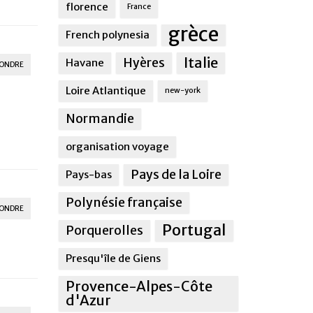
florence
France
grèce
French polynesia
Italie
Hyères
Havane
ONDRE
Loire Atlantique
new-york
Normandie
organisation voyage
Pays de la Loire
Pays-bas
Polynésie française
ONDRE
Portugal
Porquerolles
Presqu'île de Giens
Provence-Alpes-Côte
d'Azur