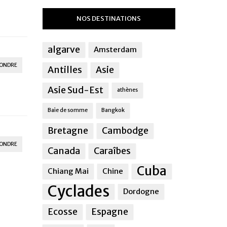
NOS DESTINATIONS
algarve
Amsterdam
ONDRE
Antilles
Asie
Asie Sud-Est
athènes
Baie de somme
Bangkok
Bretagne
Cambodge
ONDRE
Canada
Caraîbes
Cuba
Chiang Mai
Chine
Cyclades
Dordogne
Ecosse
Espagne