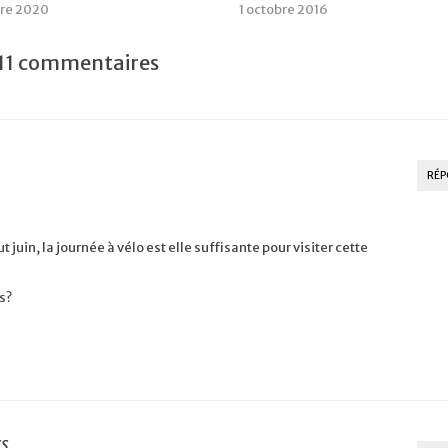
bre 2020
1 octobre 2016
11 commentaires
RÉP
 juin, la journée à vélo est elle suffisante pour visiter cette
es?
rs