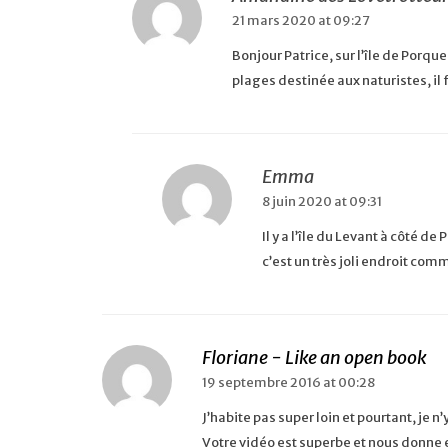
21 mars 2020 at 09:27
Bonjour Patrice, sur l’île de Porque
plages destinée aux naturistes, il fa
Emma
8 juin 2020 at 09:31
Il y a l’île du Levant à côté d
c’est un très joli endroit comm
Floriane - Like an open book
19 septembre 2016 at 00:28
J’habite pas super loin et pourtant, je n’
Votre vidéo est superbe et nous donne 