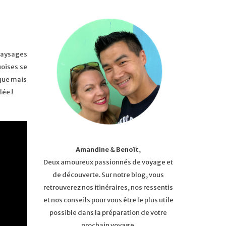
 paysages
uoises se
aque mais
lée !
Amandine
&
Benoît
,
Deux amoureux passionnés de voyage et
de découverte. Sur notre blog, vous
retrouverez nos itinéraires, nos ressentis
et nos conseils pour vous être le plus utile
possible dans la préparation de votre
prochain voyage.