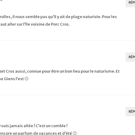
RÉP
rolles, il nous semble pas qu’il y ait de plage naturiste. Pour les
ut aller sur l’île voisine de Porc Cros.
RÉP
e Port Cros aussi, connue pour être un bon lieu pour le naturisme. Et
e Giens l’est 🙂
RÉP
y suis jamais allée ! C’est un comble !
encore un parfum de vacances et d’été 🙂