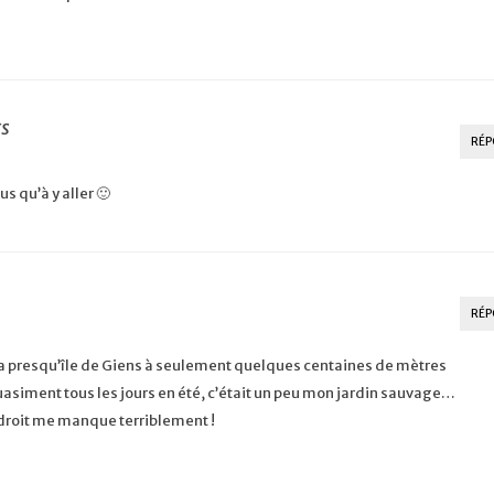
rs
RÉP
us qu’à y aller 🙂
RÉP
a presqu’île de Giens à seulement quelques centaines de mètres
 quasiment tous les jours en été, c’était un peu mon jardin sauvage…
ndroit me manque terriblement !