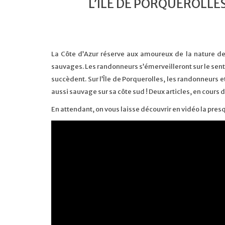
L’ÎLE DE PORQUEROLLES
La Côte d’Azur réserve aux amoureux de la nature de 
sauvages. Les randonneurs s’émerveilleront sur le sentie
succèdent. Sur l’Île de Porquerolles, les randonneurs e
aussi sauvage sur sa côte sud ! Deux articles, en cours d
En attendant, on vous laisse découvrir en vidéo la presqu