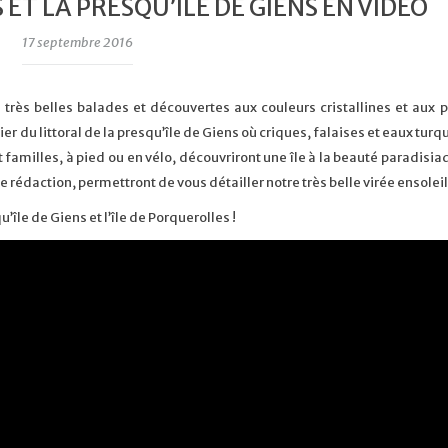
 ET LA PRESQU’ÎLE DE GIENS EN VIDÉO
17 septembre 2016
très belles balades et découvertes aux couleurs cristallines et aux
r du littoral de la presqu’île de Giens où criques, falaises et eaux turq
t familles, à pied ou en vélo, découvriront une île à la beauté paradisi
e rédaction, permettront de vous détailler notre très belle virée ensoleil
’île de Giens et l’île de Porquerolles !