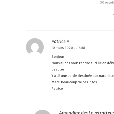
30 octo
Patrice P
10 mars 2020 at 14:18
Bonjour
Nous allons nous rendre sur l ile en début
beauté?
Y a t il une partie destinée aux naturist
Merci beaucoup de ces infos
Patrice
Amandine des Lovetrotteu