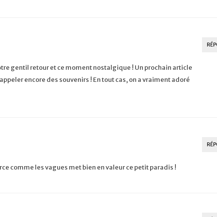
RÉP
re gentil retour et ce moment nostalgique ! Un prochain article
rappeler encore des souvenirs ! En tout cas, on a vraiment adoré
RÉP
rce comme les vagues met bien en valeur ce petit paradis !