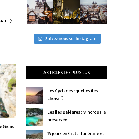
ANT
Suivez nous sur Instagram
ARTICLES LES PLUS LUS
Les Cyclades : quelles îles
choisir ?
Les îles Baléares : Minorque la
préservée
de Giens
15 jours en Crète : Itinéraire et