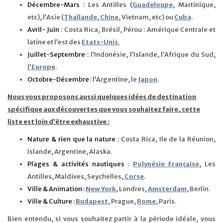
Décembre-Mars
: Les Antilles (
Guadeloupe
, Martinique,
etc), l’Asie (
Thaïlande
,
Chine
, Vietnam, etc) ou
Cuba
.
Avril- Juin
: Costa Rica, Brésil, Pérou : Amérique Centrale et
latine et l’est des
Etats-Unis
.
Juillet-Septembre
: l’Indonésie, l’Islande, l’Afrique du Sud,
l’Europe
.
Octobre-Décembre
: l’Argentine, le
Japon
.
Nous vous proposons aussi quelques idées de destination
spécifique aux découvertes que vous souhaitez faire, cette
liste est loin d’être exhaustive :
Nature & rien que la nature
: Costa Rica, Ile de la Réunion,
Islande, Argentine, Alaska.
Plages & activités nautiques
:
Polynésie Française
, Les
Antilles, Maldives, Seychelles,
Corse
.
Ville & Animation
:
New York
, Londres,
Amsterdam
, Berlin.
Ville & Culture
:
Budapest
, Prague,
Rome
, Paris.
Bien entendu, si vous souhaitez partir à la période idéale, vous