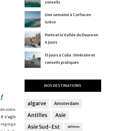
conseils
Une semaine à Corfou en
Grèce
Porto et la Vallée du Douro en
4 jours
15 jours à Cuba : itinéraire et
conseils pratiques
NOS DESTINATIONS
!
algarve
Amsterdam
 de notre
Antilles
Asie
 Il s’agit
e regorge
Asie Sud-Est
athènes