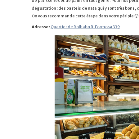
de pâtisseries et de pains en tout genre. Pour nos pe
dégustation : des pasteis de nata qui y sont très bons, 
On vous recommande cette étape dans votre périple 🙂
Adresse
:
Quartier de Bolhabo R. Formosa 339