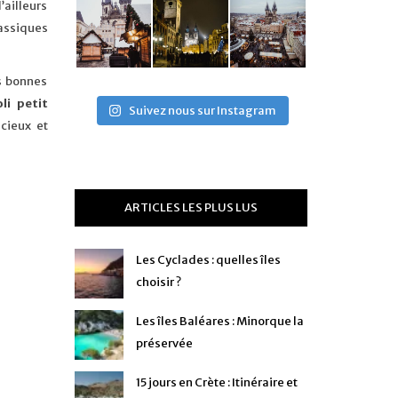
’ailleurs
lassiques
s bonnes
oli petit
Suivez nous sur Instagram
cieux et
ARTICLES LES PLUS LUS
Les Cyclades : quelles îles
choisir ?
Les îles Baléares : Minorque la
préservée
15 jours en Crète : Itinéraire et