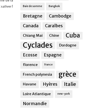
mme de la
saliver !
Baie de somme
Bangkok
Bretagne
Cambodge
Canada
Caraîbes
Cuba
Chiang Mai
Chine
Cyclades
Dordogne
Ecosse
Espagne
florence
France
grèce
French polynesia
Italie
Hyères
Havane
Loire Atlantique
new-york
Normandie