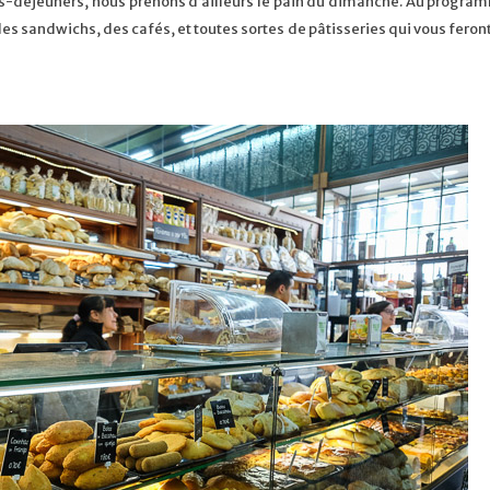
tits-déjeuners, nous prenons d’ailleurs le pain du dimanche. Au progra
des sandwichs, des cafés, et toutes sortes de pâtisseries qui vous feront 