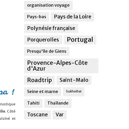
organisation voyage
Pays de la Loire
Pays-bas
Polynésie française
Portugal
Porquerolles
Presqu'île de Giens
Provence-Alpes-Côte
d'Azur
Roadtrip
Saint-Malo
pa !
Seine et marne
Sukhothai
Tahiti
Thaïlande
 rustique
lle
. Côté
Toscane
Var
isiné et