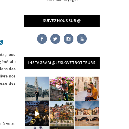
SUIVEZ NOUS SUR @
s
nts, nous
général :
INSTAGRAM @LESLOVETROTTEURS
 dans
des
livre nos
esse des
r à votre