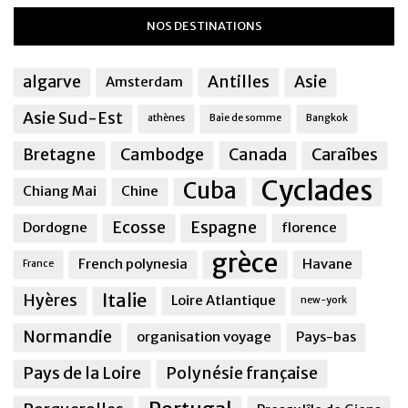
NOS DESTINATIONS
algarve
Antilles
Asie
Amsterdam
Asie Sud-Est
athènes
Baie de somme
Bangkok
Bretagne
Cambodge
Canada
Caraîbes
Cyclades
Cuba
Chiang Mai
Chine
Ecosse
Espagne
Dordogne
florence
grèce
French polynesia
Havane
France
Italie
Hyères
Loire Atlantique
new-york
Normandie
organisation voyage
Pays-bas
Pays de la Loire
Polynésie française