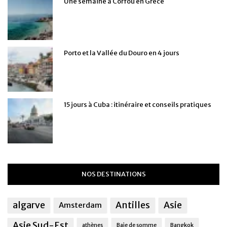
Une semaine à Corfou en Grèce
Porto et la Vallée du Douro en 4 jours
15 jours à Cuba : itinéraire et conseils pratiques
NOS DESTINATIONS
algarve
Antilles
Asie
Amsterdam
Asie Sud-Est
athènes
Baie de somme
Bangkok