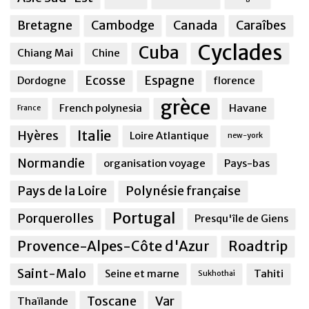
Bretagne
Cambodge
Canada
Caraîbes
Cyclades
Cuba
Chiang Mai
Chine
Ecosse
Espagne
Dordogne
florence
grèce
French polynesia
Havane
France
Italie
Hyères
Loire Atlantique
new-york
Normandie
organisation voyage
Pays-bas
Pays de la Loire
Polynésie française
Portugal
Porquerolles
Presqu'île de Giens
Provence-Alpes-Côte d'Azur
Roadtrip
Saint-Malo
Seine et marne
Tahiti
Sukhothai
Toscane
Var
Thaïlande