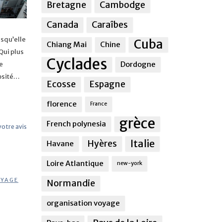
Bretagne
Cambodge
Canada
Caraîbes
isqu’elle
Cuba
Chiang Mai
Chine
Qui plus
Cyclades
Dordogne
e
iosité…
Ecosse
Espagne
florence
France
grèce
French polynesia
 votre avis
Italie
Hyères
Havane
Loire Atlantique
new-york
YAGE
Normandie
organisation voyage