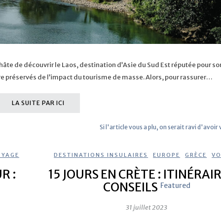
te de découvrir le Laos, destination d’Asie du Sud Est réputée pour so
re préservés de l’impact du tourisme de masse. Alors, pour rassurer…
LA SUITE PAR ICI
Si l'article vous a plu, on serait ravi d'avoir
OYAGE
DESTINATIONS INSULAIRES
,
EUROPE
,
GRÈCE
,
VO
R :
15 JOURS EN CRÈTE : ITINÉRAI
CONSEILS
d
Featured
31 juillet 2023