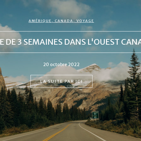
DESTINATIONS INSULAIRES
,
EUROPE
,
GRÈCE
,
VOYAGE
TINOS, L'ÎLE SACRÉE
14 septembre 2022
LA SUITE PAR ICI