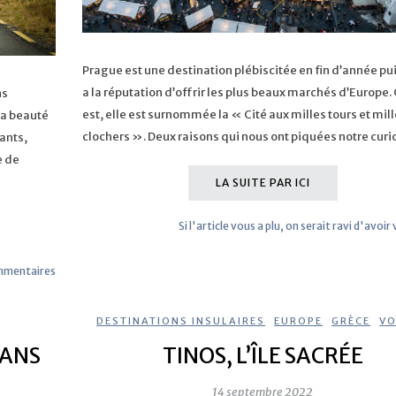
Prague est une destination plébiscitée en fin d’année pu
a la réputation d’offrir les plus beaux marchés d’Europe. 
ns
est, elle est surnommée la « Cité aux milles tours et mill
sa beauté
clochers ». Deux raisons qui nous ont piquées notre cur
tants,
e de
LA SUITE PAR ICI
Si l'article vous a plu, on serait ravi d'avoir
mmentaires
DESTINATIONS INSULAIRES
,
EUROPE
,
GRÈCE
,
VO
DANS
TINOS, L’ÎLE SACRÉE
14 septembre 2022