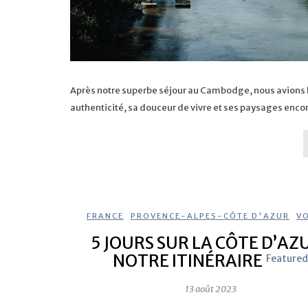
Après notre superbe séjour au Cambodge, nous avions hâ
authenticité, sa douceur de vivre et ses paysages enco
FRANCE
,
PROVENCE-ALPES-CÔTE D'AZUR
,
V
5 JOURS SUR LA CÔTE D’AZU
NOTRE ITINÉRAIRE
Feature
13 août 2023