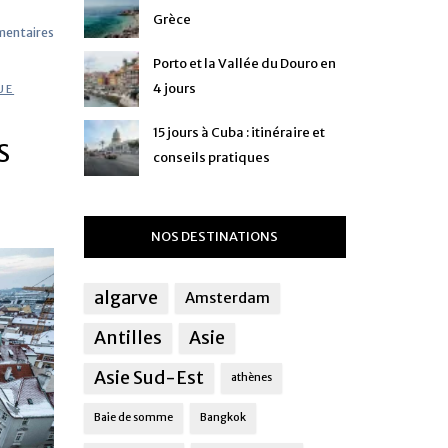
Grèce
mentaires
Porto et la Vallée du Douro en
4 jours
UE
,
15 jours à Cuba : itinéraire et
S
conseils pratiques
NOS DESTINATIONS
algarve
Amsterdam
Antilles
Asie
Asie Sud-Est
athènes
Baie de somme
Bangkok