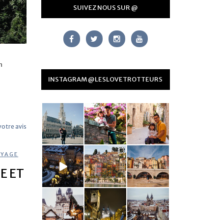
SUIVEZ NOUS SUR @
n
INSTAGRAM @LESLOVETROTTEURS
 votre avis
YAGE
RE ET