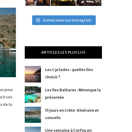
Suivez nous sur Instagram
ARTICLES LES PLUS LUS
Les Cyclades : quelles îles
choisir ?
ur pour
Les îles Baléares : Minorque la
rir ses
préservée
x de la
15 jours en Crète : Itinéraire et
conseils
Une semaine à Corfou en