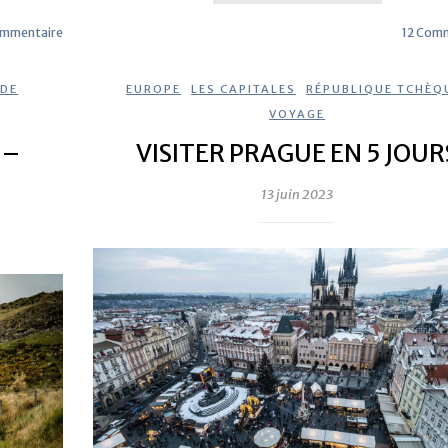
ommentaire
12 Com
NDE
,
EUROPE
,
LES CAPITALES
,
RÉPUBLIQUE TCHÈQ
VOYAGE
 –
VISITER PRAGUE EN 5 JOUR
13 juin 2023