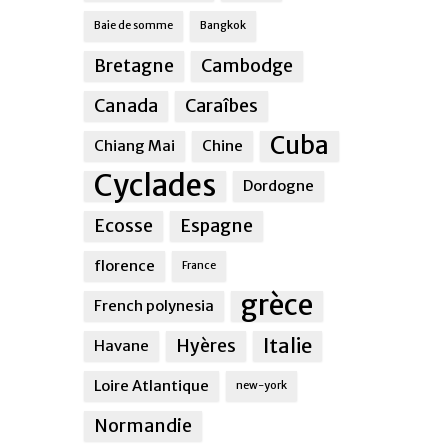
Baie de somme
Bangkok
Bretagne
Cambodge
Canada
Caraîbes
Cuba
Chiang Mai
Chine
Cyclades
Dordogne
Ecosse
Espagne
florence
France
grèce
French polynesia
Italie
Hyères
Havane
Loire Atlantique
new-york
Normandie