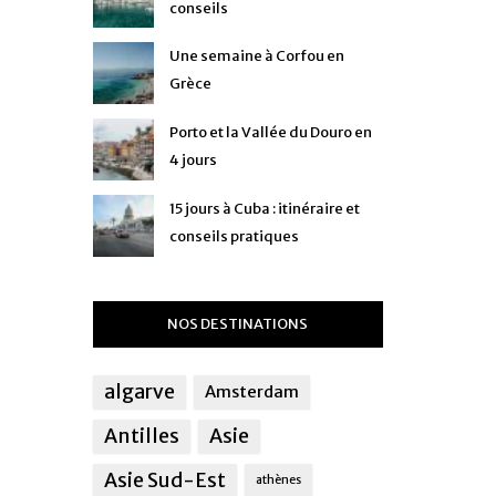
conseils
Une semaine à Corfou en
Grèce
Porto et la Vallée du Douro en
4 jours
15 jours à Cuba : itinéraire et
conseils pratiques
NOS DESTINATIONS
algarve
Amsterdam
Antilles
Asie
Asie Sud-Est
athènes