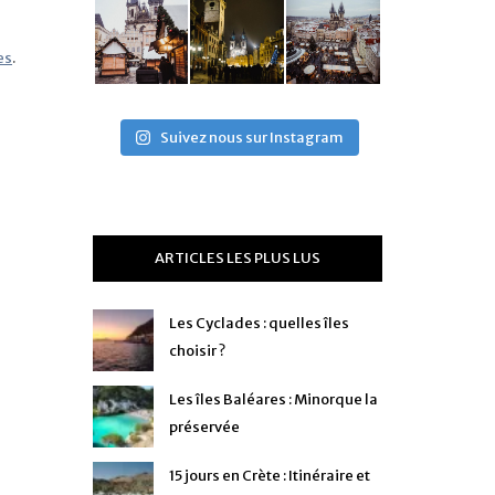
es
.
Suivez nous sur Instagram
ARTICLES LES PLUS LUS
Les Cyclades : quelles îles
choisir ?
Les îles Baléares : Minorque la
préservée
15 jours en Crète : Itinéraire et