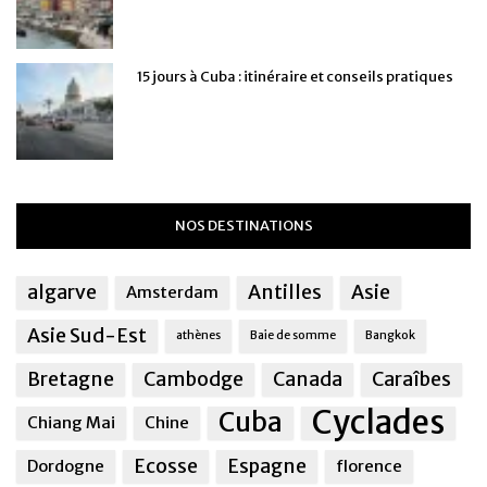
15 jours à Cuba : itinéraire et conseils pratiques
NOS DESTINATIONS
algarve
Antilles
Asie
Amsterdam
Asie Sud-Est
athènes
Baie de somme
Bangkok
Bretagne
Cambodge
Canada
Caraîbes
Cyclades
Cuba
Chiang Mai
Chine
Ecosse
Espagne
Dordogne
florence