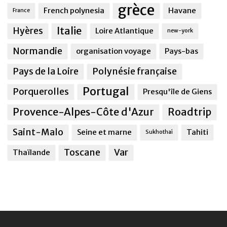
grèce
French polynesia
Havane
France
Italie
Hyères
Loire Atlantique
new-york
Normandie
organisation voyage
Pays-bas
Pays de la Loire
Polynésie française
Portugal
Porquerolles
Presqu'île de Giens
Provence-Alpes-Côte d'Azur
Roadtrip
Saint-Malo
Seine et marne
Tahiti
Sukhothai
Toscane
Var
Thaïlande