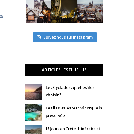
es
.
Suivez nous sur Instagram
ARTICLES LES PLUS LUS
Les Cyclades : quelles îles
choisir ?
Les îles Baléares : Minorque la
préservée
15 jours en Crète : Itinéraire et