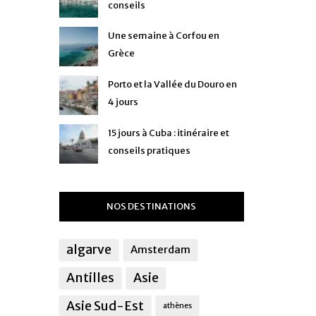
conseils
Une semaine à Corfou en
Grèce
Porto et la Vallée du Douro en
4 jours
15 jours à Cuba : itinéraire et
conseils pratiques
NOS DESTINATIONS
algarve
Amsterdam
Antilles
Asie
Asie Sud-Est
athènes