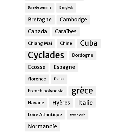
Baie de somme
Bangkok
Bretagne
Cambodge
Canada
Caraîbes
Cuba
Chiang Mai
Chine
Cyclades
Dordogne
Ecosse
Espagne
florence
France
grèce
French polynesia
Italie
Hyères
Havane
Loire Atlantique
new-york
Normandie