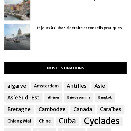
15 jours à Cuba : itinéraire et conseils pratiques
NOS DESTINATIONS
algarve
Antilles
Asie
Amsterdam
Asie Sud-Est
athènes
Baie de somme
Bangkok
Bretagne
Cambodge
Canada
Caraîbes
Cyclades
Cuba
Chiang Mai
Chine