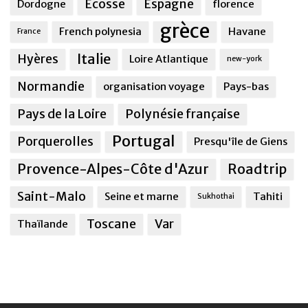
Ecosse
Espagne
Dordogne
florence
grèce
French polynesia
Havane
France
Italie
Hyères
Loire Atlantique
new-york
Normandie
organisation voyage
Pays-bas
Pays de la Loire
Polynésie française
Portugal
Porquerolles
Presqu'île de Giens
Provence-Alpes-Côte d'Azur
Roadtrip
Saint-Malo
Seine et marne
Tahiti
Sukhothai
Toscane
Var
Thaïlande