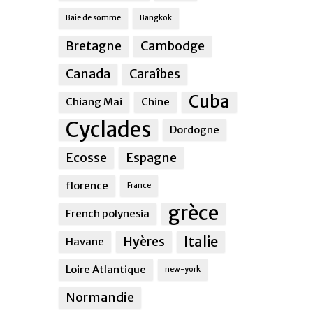
Baie de somme
Bangkok
Bretagne
Cambodge
Canada
Caraîbes
Cuba
Chiang Mai
Chine
Cyclades
Dordogne
Ecosse
Espagne
florence
France
grèce
French polynesia
Italie
Hyères
Havane
Loire Atlantique
new-york
Normandie