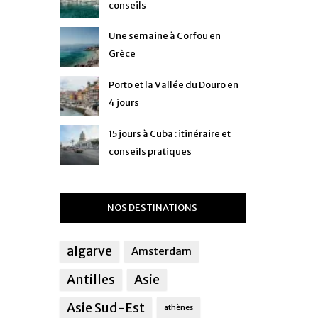
conseils
Une semaine à Corfou en
Grèce
Porto et la Vallée du Douro en
4 jours
15 jours à Cuba : itinéraire et
conseils pratiques
NOS DESTINATIONS
algarve
Amsterdam
Antilles
Asie
Asie Sud-Est
athènes