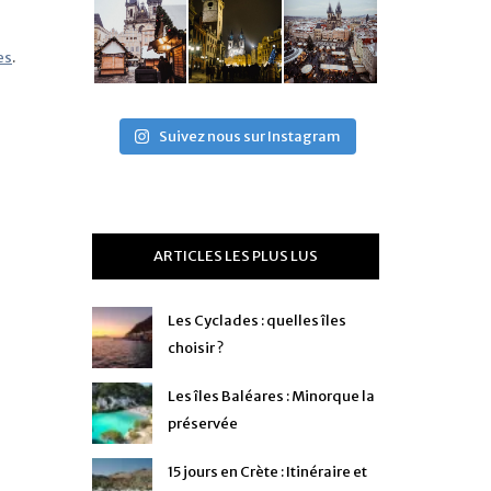
es
.
Suivez nous sur Instagram
ARTICLES LES PLUS LUS
Les Cyclades : quelles îles
choisir ?
Les îles Baléares : Minorque la
préservée
15 jours en Crète : Itinéraire et