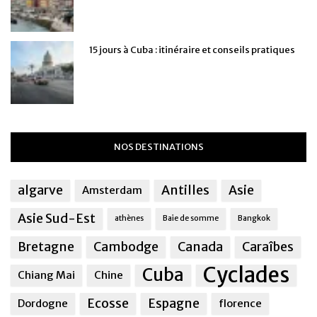
15 jours à Cuba : itinéraire et conseils pratiques
NOS DESTINATIONS
algarve
Antilles
Asie
Amsterdam
Asie Sud-Est
athènes
Baie de somme
Bangkok
Bretagne
Cambodge
Canada
Caraîbes
Cyclades
Cuba
Chiang Mai
Chine
Ecosse
Espagne
Dordogne
florence