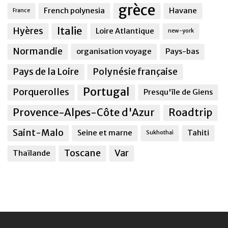
grèce
French polynesia
Havane
France
Italie
Hyères
Loire Atlantique
new-york
Normandie
organisation voyage
Pays-bas
Pays de la Loire
Polynésie française
Portugal
Porquerolles
Presqu'île de Giens
Provence-Alpes-Côte d'Azur
Roadtrip
Saint-Malo
Seine et marne
Tahiti
Sukhothai
Toscane
Var
Thaïlande