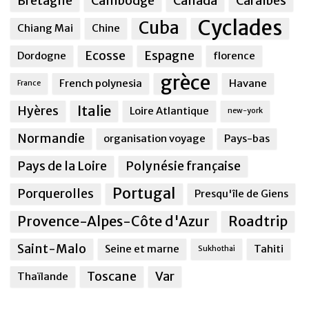
Bretagne
Cambodge
Canada
Caraîbes
Cyclades
Cuba
Chiang Mai
Chine
Ecosse
Espagne
Dordogne
florence
grèce
French polynesia
Havane
France
Italie
Hyères
Loire Atlantique
new-york
Normandie
organisation voyage
Pays-bas
Pays de la Loire
Polynésie française
Portugal
Porquerolles
Presqu'île de Giens
Provence-Alpes-Côte d'Azur
Roadtrip
Saint-Malo
Seine et marne
Tahiti
Sukhothai
Toscane
Var
Thaïlande