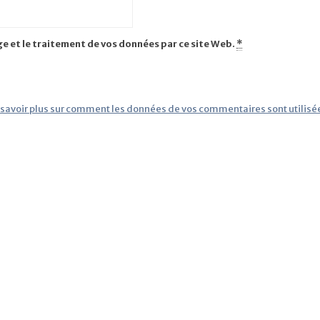
ge et le traitement de vos données par ce site Web.
*
 savoir plus sur comment les données de vos commentaires sont utilisé