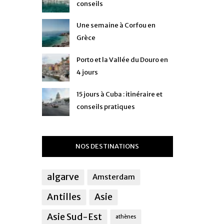
conseils
Une semaine à Corfou en
Grèce
Porto et la Vallée du Douro en
4 jours
15 jours à Cuba : itinéraire et
conseils pratiques
NOS DESTINATIONS
algarve
Amsterdam
Antilles
Asie
Asie Sud-Est
athènes