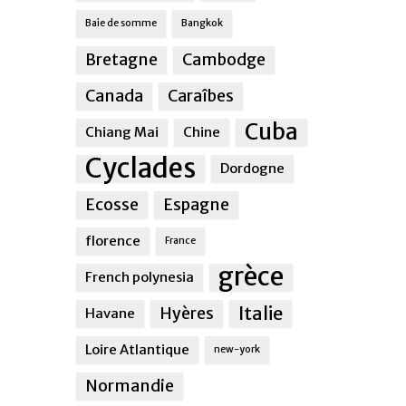
Baie de somme
Bangkok
Bretagne
Cambodge
Canada
Caraîbes
Cuba
Chiang Mai
Chine
Cyclades
Dordogne
Ecosse
Espagne
florence
France
grèce
French polynesia
Italie
Hyères
Havane
Loire Atlantique
new-york
Normandie