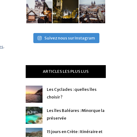
Suivez nous sur Instagram
es
.
ARTICLES LES PLUS LUS
Les Cyclades : quelles îles
choisir ?
Les îles Baléares : Minorque la
préservée
15 jours en Crète : Itinéraire et