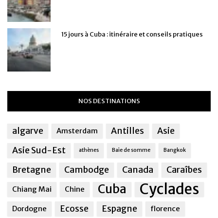
15 jours à Cuba : itinéraire et conseils pratiques
NOS DESTINATIONS
algarve
Antilles
Asie
Amsterdam
Asie Sud-Est
athènes
Baie de somme
Bangkok
Bretagne
Cambodge
Canada
Caraîbes
Cyclades
Cuba
Chiang Mai
Chine
Ecosse
Espagne
Dordogne
florence