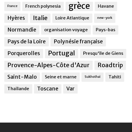
grèce
French polynesia
Havane
France
Italie
Hyères
Loire Atlantique
new-york
Normandie
organisation voyage
Pays-bas
Pays de la Loire
Polynésie française
Portugal
Porquerolles
Presqu'île de Giens
Provence-Alpes-Côte d'Azur
Roadtrip
Saint-Malo
Seine et marne
Tahiti
Sukhothai
Toscane
Var
Thaïlande