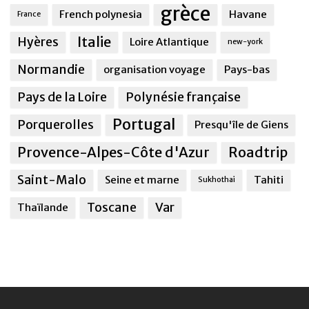
grèce
French polynesia
Havane
France
Italie
Hyères
Loire Atlantique
new-york
Normandie
organisation voyage
Pays-bas
Pays de la Loire
Polynésie française
Portugal
Porquerolles
Presqu'île de Giens
Provence-Alpes-Côte d'Azur
Roadtrip
Saint-Malo
Seine et marne
Tahiti
Sukhothai
Toscane
Var
Thaïlande