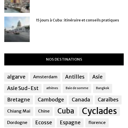
15 jours à Cuba : itinéraire et conseils pratiques
NOS DESTINATIONS
algarve
Antilles
Asie
Amsterdam
Asie Sud-Est
athènes
Baie de somme
Bangkok
Bretagne
Cambodge
Canada
Caraîbes
Cyclades
Cuba
Chiang Mai
Chine
Ecosse
Espagne
Dordogne
florence