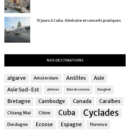
15 jours à Cuba : itinéraire et conseils pratiques
NOS DESTINATIONS
algarve
Antilles
Asie
Amsterdam
Asie Sud-Est
athènes
Baie de somme
Bangkok
Bretagne
Cambodge
Canada
Caraîbes
Cyclades
Cuba
Chiang Mai
Chine
Ecosse
Espagne
Dordogne
florence