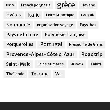
grèce
French polynesia
Havane
France
Italie
Hyères
Loire Atlantique
new-york
Normandie
organisation voyage
Pays-bas
Pays de la Loire
Polynésie française
Portugal
Porquerolles
Presqu'île de Giens
Provence-Alpes-Côte d'Azur
Roadtrip
Saint-Malo
Seine et marne
Tahiti
Sukhothai
Toscane
Var
Thaïlande