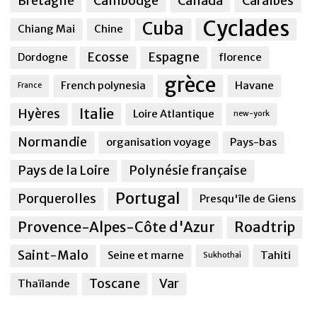
Bretagne
Cambodge
Canada
Caraîbes
Cyclades
Cuba
Chiang Mai
Chine
Ecosse
Espagne
Dordogne
florence
grèce
French polynesia
Havane
France
Italie
Hyères
Loire Atlantique
new-york
Normandie
organisation voyage
Pays-bas
Pays de la Loire
Polynésie française
Portugal
Porquerolles
Presqu'île de Giens
Provence-Alpes-Côte d'Azur
Roadtrip
Saint-Malo
Seine et marne
Tahiti
Sukhothai
Toscane
Var
Thaïlande