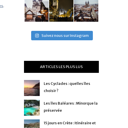
es
.
Suivez nous sur Instagram
ARTICLES LES PLUS LUS
Les Cyclades : quelles îles
choisir ?
Les îles Baléares : Minorque la
préservée
15 jours en Crète : Itinéraire et