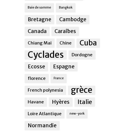
Baie de somme
Bangkok
Bretagne
Cambodge
Canada
Caraîbes
Cuba
Chiang Mai
Chine
Cyclades
Dordogne
Ecosse
Espagne
florence
France
grèce
French polynesia
Italie
Hyères
Havane
Loire Atlantique
new-york
Normandie