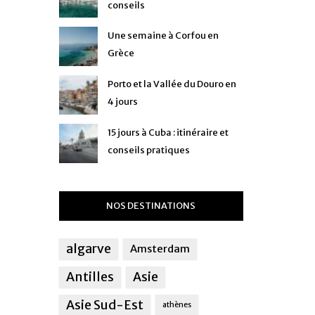
conseils
Une semaine à Corfou en
Grèce
Porto et la Vallée du Douro en
4 jours
15 jours à Cuba : itinéraire et
conseils pratiques
NOS DESTINATIONS
algarve
Amsterdam
Antilles
Asie
Asie Sud-Est
athènes