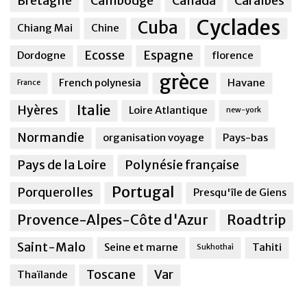
Bretagne
Cambodge
Canada
Caraîbes
Cyclades
Cuba
Chiang Mai
Chine
Ecosse
Espagne
Dordogne
florence
grèce
French polynesia
Havane
France
Italie
Hyères
Loire Atlantique
new-york
Normandie
organisation voyage
Pays-bas
Pays de la Loire
Polynésie française
Portugal
Porquerolles
Presqu'île de Giens
Provence-Alpes-Côte d'Azur
Roadtrip
Saint-Malo
Seine et marne
Tahiti
Sukhothai
Toscane
Var
Thaïlande