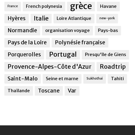
grèce
French polynesia
Havane
France
Italie
Hyères
Loire Atlantique
new-york
Normandie
organisation voyage
Pays-bas
Pays de la Loire
Polynésie française
Portugal
Porquerolles
Presqu'île de Giens
Provence-Alpes-Côte d'Azur
Roadtrip
Saint-Malo
Seine et marne
Tahiti
Sukhothai
Toscane
Var
Thaïlande