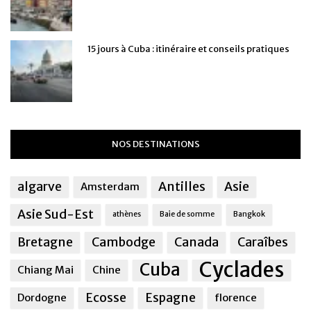
15 jours à Cuba : itinéraire et conseils pratiques
NOS DESTINATIONS
algarve
Antilles
Asie
Amsterdam
Asie Sud-Est
athènes
Baie de somme
Bangkok
Bretagne
Cambodge
Canada
Caraîbes
Cyclades
Cuba
Chiang Mai
Chine
Ecosse
Espagne
Dordogne
florence