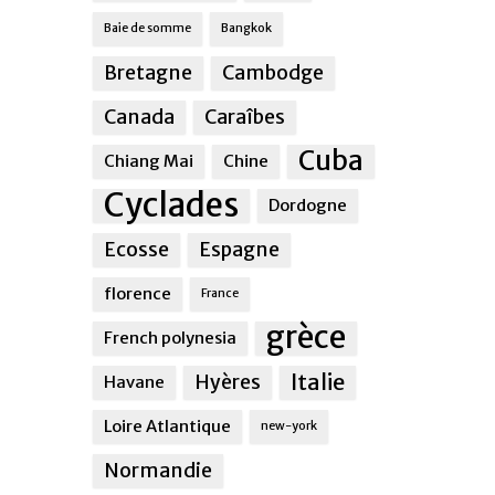
Baie de somme
Bangkok
Bretagne
Cambodge
Canada
Caraîbes
Cuba
Chiang Mai
Chine
Cyclades
Dordogne
Ecosse
Espagne
florence
France
grèce
French polynesia
Italie
Hyères
Havane
Loire Atlantique
new-york
Normandie