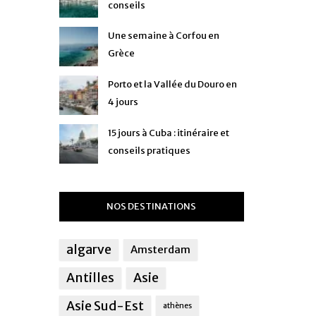
conseils
Une semaine à Corfou en
Grèce
Porto et la Vallée du Douro en
4 jours
15 jours à Cuba : itinéraire et
conseils pratiques
NOS DESTINATIONS
algarve
Amsterdam
Antilles
Asie
Asie Sud-Est
athènes