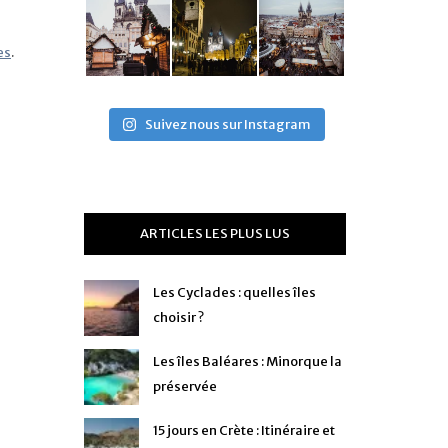
es
.
Suivez nous sur Instagram
ARTICLES LES PLUS LUS
Les Cyclades : quelles îles
choisir ?
Les îles Baléares : Minorque la
préservée
15 jours en Crète : Itinéraire et