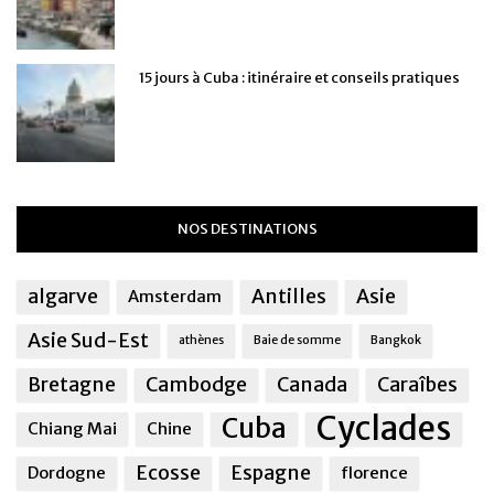
15 jours à Cuba : itinéraire et conseils pratiques
NOS DESTINATIONS
algarve
Antilles
Asie
Amsterdam
Asie Sud-Est
athènes
Baie de somme
Bangkok
Bretagne
Cambodge
Canada
Caraîbes
Cyclades
Cuba
Chiang Mai
Chine
Ecosse
Espagne
Dordogne
florence