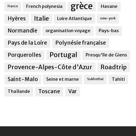
grèce
French polynesia
Havane
France
Italie
Hyères
Loire Atlantique
new-york
Normandie
organisation voyage
Pays-bas
Pays de la Loire
Polynésie française
Portugal
Porquerolles
Presqu'île de Giens
Provence-Alpes-Côte d'Azur
Roadtrip
Saint-Malo
Seine et marne
Tahiti
Sukhothai
Toscane
Var
Thaïlande