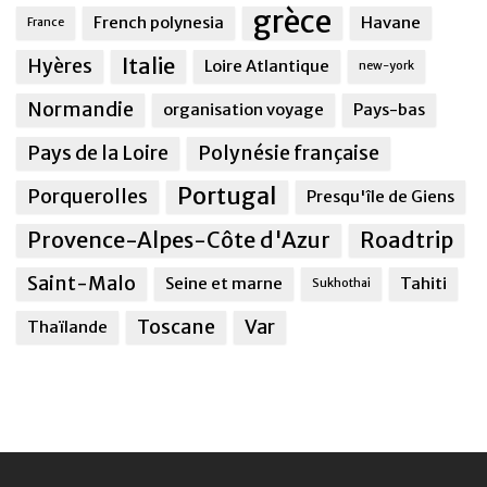
grèce
French polynesia
Havane
France
Italie
Hyères
Loire Atlantique
new-york
Normandie
organisation voyage
Pays-bas
Pays de la Loire
Polynésie française
Portugal
Porquerolles
Presqu'île de Giens
Provence-Alpes-Côte d'Azur
Roadtrip
Saint-Malo
Seine et marne
Tahiti
Sukhothai
Toscane
Var
Thaïlande