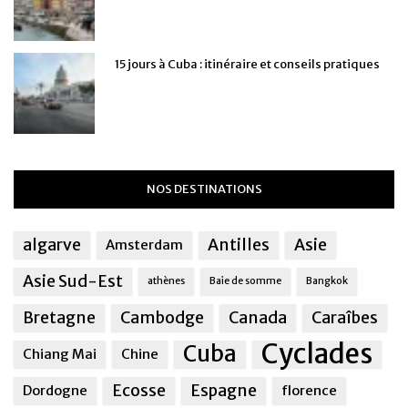
15 jours à Cuba : itinéraire et conseils pratiques
NOS DESTINATIONS
algarve
Antilles
Asie
Amsterdam
Asie Sud-Est
athènes
Baie de somme
Bangkok
Bretagne
Cambodge
Canada
Caraîbes
Cyclades
Cuba
Chiang Mai
Chine
Ecosse
Espagne
Dordogne
florence