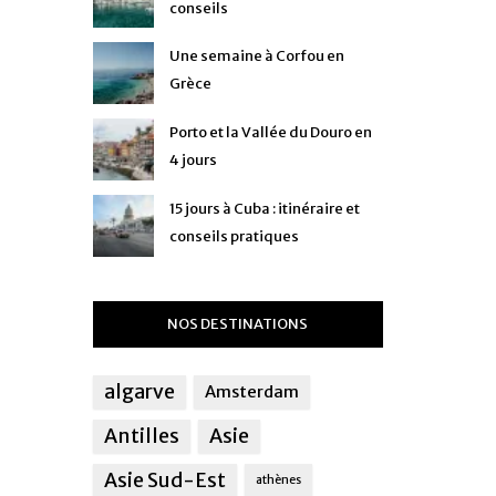
conseils
Une semaine à Corfou en
Grèce
Porto et la Vallée du Douro en
4 jours
15 jours à Cuba : itinéraire et
conseils pratiques
NOS DESTINATIONS
algarve
Amsterdam
Antilles
Asie
Asie Sud-Est
athènes