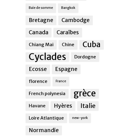
Baie de somme
Bangkok
Bretagne
Cambodge
Canada
Caraîbes
Cuba
Chiang Mai
Chine
Cyclades
Dordogne
Ecosse
Espagne
florence
France
grèce
French polynesia
Italie
Hyères
Havane
Loire Atlantique
new-york
Normandie