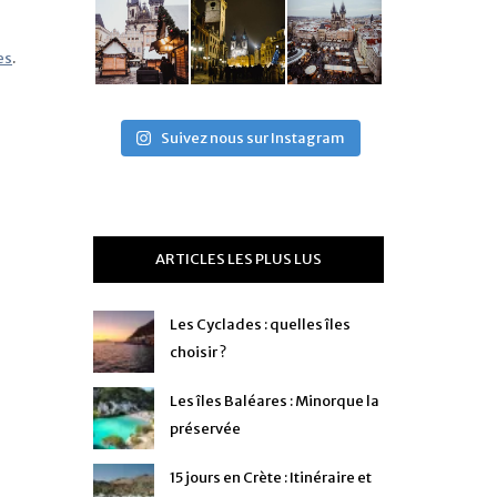
es
.
Suivez nous sur Instagram
ARTICLES LES PLUS LUS
Les Cyclades : quelles îles
choisir ?
Les îles Baléares : Minorque la
préservée
15 jours en Crète : Itinéraire et