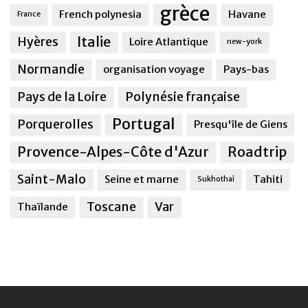
grèce
French polynesia
Havane
France
Italie
Hyères
Loire Atlantique
new-york
Normandie
organisation voyage
Pays-bas
Pays de la Loire
Polynésie française
Portugal
Porquerolles
Presqu'île de Giens
Provence-Alpes-Côte d'Azur
Roadtrip
Saint-Malo
Seine et marne
Tahiti
Sukhothai
Toscane
Var
Thaïlande