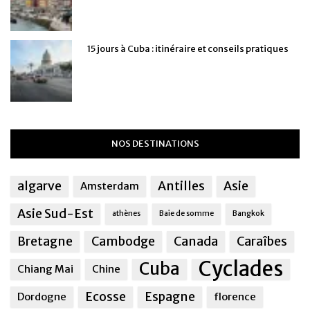
15 jours à Cuba : itinéraire et conseils pratiques
NOS DESTINATIONS
algarve
Antilles
Asie
Amsterdam
Asie Sud-Est
athènes
Baie de somme
Bangkok
Bretagne
Cambodge
Canada
Caraîbes
Cyclades
Cuba
Chiang Mai
Chine
Ecosse
Espagne
Dordogne
florence