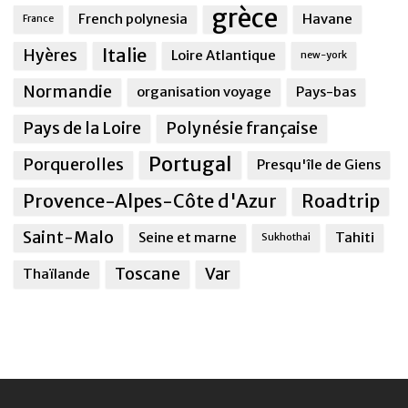
grèce
French polynesia
Havane
France
Italie
Hyères
Loire Atlantique
new-york
Normandie
organisation voyage
Pays-bas
Pays de la Loire
Polynésie française
Portugal
Porquerolles
Presqu'île de Giens
Provence-Alpes-Côte d'Azur
Roadtrip
Saint-Malo
Seine et marne
Tahiti
Sukhothai
Toscane
Var
Thaïlande