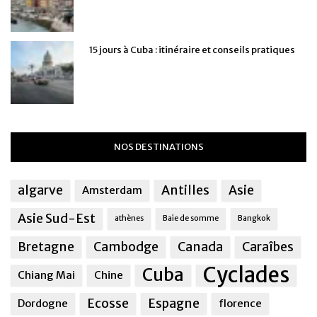
15 jours à Cuba : itinéraire et conseils pratiques
NOS DESTINATIONS
algarve
Antilles
Asie
Amsterdam
Asie Sud-Est
athènes
Baie de somme
Bangkok
Bretagne
Cambodge
Canada
Caraîbes
Cyclades
Cuba
Chiang Mai
Chine
Ecosse
Espagne
Dordogne
florence