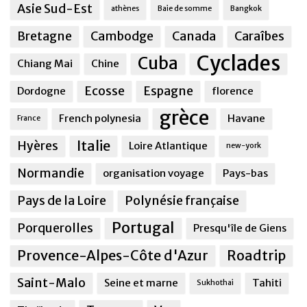
Asie Sud-Est
athènes
Baie de somme
Bangkok
Bretagne
Cambodge
Canada
Caraîbes
Cyclades
Cuba
Chiang Mai
Chine
Ecosse
Espagne
Dordogne
florence
grèce
French polynesia
Havane
France
Italie
Hyères
Loire Atlantique
new-york
Normandie
organisation voyage
Pays-bas
Pays de la Loire
Polynésie française
Portugal
Porquerolles
Presqu'île de Giens
Provence-Alpes-Côte d'Azur
Roadtrip
Saint-Malo
Seine et marne
Tahiti
Sukhothai