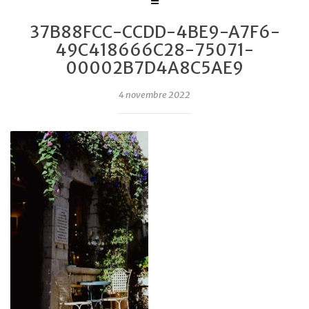
37B88FCC-CCDD-4BE9-A7F6-
49C418666C28-75071-
00002B7D4A8C5AE9
4 novembre 2022