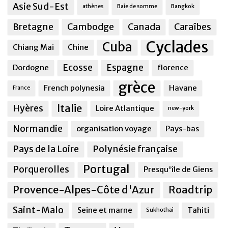
Asie Sud-Est
athènes
Baie de somme
Bangkok
Bretagne
Cambodge
Canada
Caraîbes
Cyclades
Cuba
Chiang Mai
Chine
Ecosse
Espagne
Dordogne
florence
grèce
French polynesia
Havane
France
Italie
Hyères
Loire Atlantique
new-york
Normandie
organisation voyage
Pays-bas
Pays de la Loire
Polynésie française
Portugal
Porquerolles
Presqu'île de Giens
Provence-Alpes-Côte d'Azur
Roadtrip
Saint-Malo
Seine et marne
Tahiti
Sukhothai