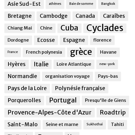
Asie Sud-Est
athènes
Baie de somme
Bangkok
Bretagne
Cambodge
Canada
Caraîbes
Cyclades
Cuba
Chiang Mai
Chine
Ecosse
Espagne
Dordogne
florence
grèce
French polynesia
Havane
France
Italie
Hyères
Loire Atlantique
new-york
Normandie
organisation voyage
Pays-bas
Pays de la Loire
Polynésie française
Portugal
Porquerolles
Presqu'île de Giens
Provence-Alpes-Côte d'Azur
Roadtrip
Saint-Malo
Seine et marne
Tahiti
Sukhothai