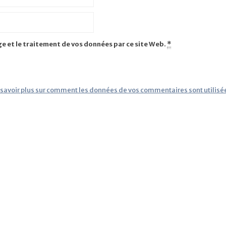
ge et le traitement de vos données par ce site Web.
*
 savoir plus sur comment les données de vos commentaires sont utilisé