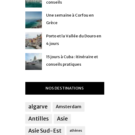
conseils
Une semaine à Corfou en
Grèce
Porto et la Vallée du Douro en
4 jours
15 jours à Cuba : itinéraire et
conseils pratiques
NOS DESTINATIONS
algarve
Amsterdam
Antilles
Asie
Asie Sud-Est
athènes