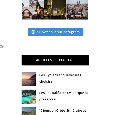
Suivez nous sur Instagram
es
.
ARTICLES LES PLUS LUS
Les Cyclades : quelles îles
choisir ?
Les îles Baléares : Minorque la
préservée
15 jours en Crète : Itinéraire et