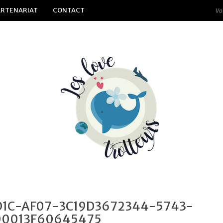
ARTENARIAT
CONTACT
D1C-AF07-3C19D3672344-5743-
0013F60645475