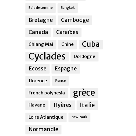
Baie de somme
Bangkok
Bretagne
Cambodge
Canada
Caraîbes
Cuba
Chiang Mai
Chine
Cyclades
Dordogne
Ecosse
Espagne
florence
France
grèce
French polynesia
Italie
Hyères
Havane
Loire Atlantique
new-york
Normandie