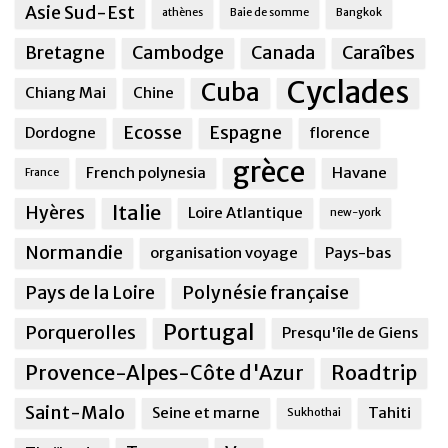
Asie Sud-Est
athènes
Baie de somme
Bangkok
Bretagne
Cambodge
Canada
Caraîbes
Cyclades
Cuba
Chiang Mai
Chine
Ecosse
Espagne
Dordogne
florence
grèce
French polynesia
Havane
France
Italie
Hyères
Loire Atlantique
new-york
Normandie
organisation voyage
Pays-bas
Pays de la Loire
Polynésie française
Portugal
Porquerolles
Presqu'île de Giens
Provence-Alpes-Côte d'Azur
Roadtrip
Saint-Malo
Seine et marne
Tahiti
Sukhothai