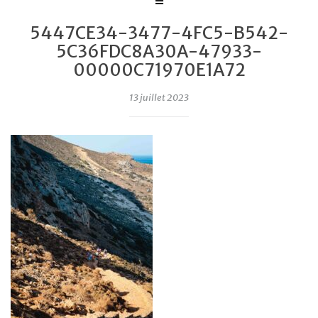
5447CE34-3477-4FC5-B542-
5C36FDC8A30A-47933-
00000C71970E1A72
13 juillet 2023