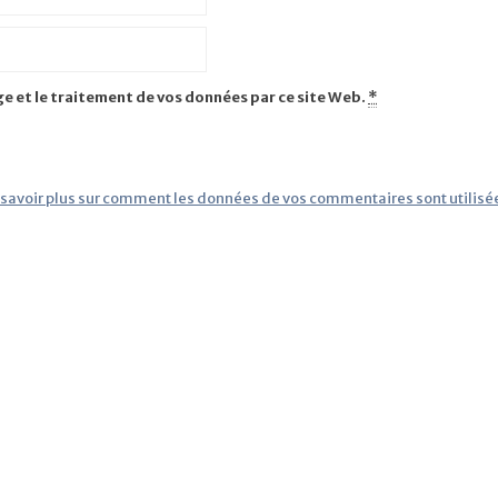
ge et le traitement de vos données par ce site Web.
*
 savoir plus sur comment les données de vos commentaires sont utilisé