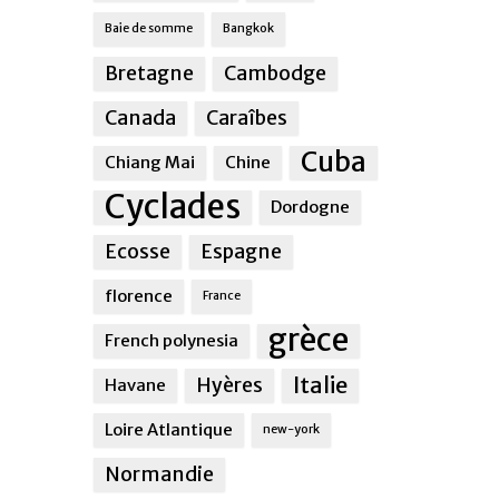
Baie de somme
Bangkok
Bretagne
Cambodge
Canada
Caraîbes
Cuba
Chiang Mai
Chine
Cyclades
Dordogne
Ecosse
Espagne
florence
France
grèce
French polynesia
Italie
Hyères
Havane
Loire Atlantique
new-york
Normandie