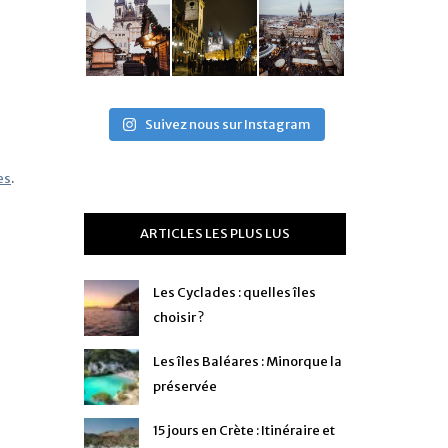
Suivez nous sur Instagram
es
.
ARTICLES LES PLUS LUS
Les Cyclades : quelles îles
choisir ?
Les îles Baléares : Minorque la
préservée
15 jours en Crète : Itinéraire et