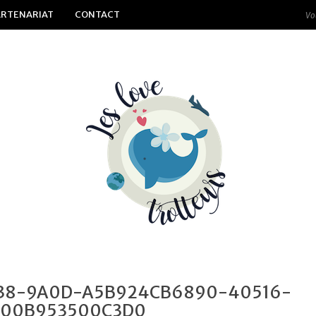
ARTENARIAT
CONTACT
38-9A0D-A5B924CB6890-40516-
00B953500C3D0