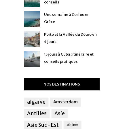
conseils
Une semaine à Corfou en
Grèce
Porto et la Vallée du Douro en
4 jours
15 jours à Cuba : itinéraire et
conseils pratiques
NOS DESTINATIONS
algarve
Amsterdam
Antilles
Asie
Asie Sud-Est
athènes