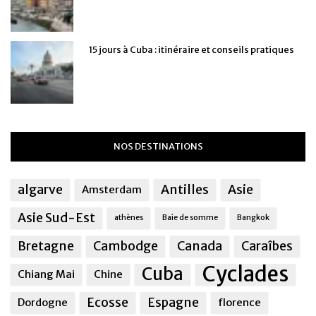
15 jours à Cuba : itinéraire et conseils pratiques
NOS DESTINATIONS
algarve
Antilles
Asie
Amsterdam
Asie Sud-Est
athènes
Baie de somme
Bangkok
Bretagne
Cambodge
Canada
Caraîbes
Cyclades
Cuba
Chiang Mai
Chine
Ecosse
Espagne
Dordogne
florence