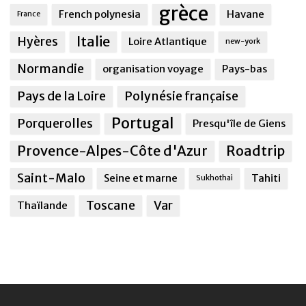
grèce
French polynesia
Havane
France
Italie
Hyères
Loire Atlantique
new-york
Normandie
organisation voyage
Pays-bas
Pays de la Loire
Polynésie française
Portugal
Porquerolles
Presqu'île de Giens
Provence-Alpes-Côte d'Azur
Roadtrip
Saint-Malo
Seine et marne
Tahiti
Sukhothai
Toscane
Var
Thaïlande