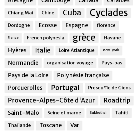
Bretagne
Cambodge
Canada
Caraîbes
Cyclades
Cuba
Chiang Mai
Chine
Ecosse
Espagne
Dordogne
florence
grèce
French polynesia
Havane
France
Italie
Hyères
Loire Atlantique
new-york
Normandie
organisation voyage
Pays-bas
Pays de la Loire
Polynésie française
Portugal
Porquerolles
Presqu'île de Giens
Provence-Alpes-Côte d'Azur
Roadtrip
Saint-Malo
Seine et marne
Tahiti
Sukhothai
Toscane
Var
Thaïlande