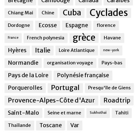
Bretagne
Cambodge
Canada
Caraîbes
Cyclades
Cuba
Chiang Mai
Chine
Ecosse
Espagne
Dordogne
florence
grèce
French polynesia
Havane
France
Italie
Hyères
Loire Atlantique
new-york
Normandie
organisation voyage
Pays-bas
Pays de la Loire
Polynésie française
Portugal
Porquerolles
Presqu'île de Giens
Provence-Alpes-Côte d'Azur
Roadtrip
Saint-Malo
Seine et marne
Tahiti
Sukhothai
Toscane
Var
Thaïlande