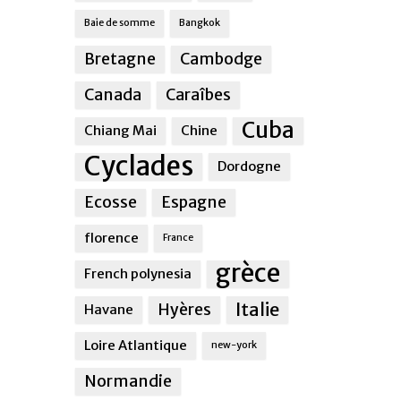
Baie de somme
Bangkok
Bretagne
Cambodge
Canada
Caraîbes
Cuba
Chiang Mai
Chine
Cyclades
Dordogne
Ecosse
Espagne
florence
France
grèce
French polynesia
Italie
Hyères
Havane
Loire Atlantique
new-york
Normandie