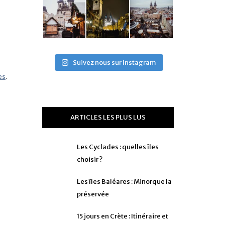
Suivez nous sur Instagram
es
.
ARTICLES LES PLUS LUS
Les Cyclades : quelles îles
choisir ?
Les îles Baléares : Minorque la
préservée
15 jours en Crète : Itinéraire et