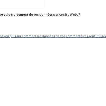
ge et le traitement de vos données par ce site Web.
*
 savoir plus sur comment les données de vos commentaires sont utilisé