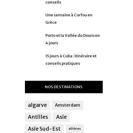
conseils
Une semaine à Corfou en
Grèce
Porto et la Vallée du Douro en
4 jours
15 jours à Cuba : itinéraire et
conseils pratiques
NOS DESTINATIONS
algarve
Amsterdam
Antilles
Asie
Asie Sud-Est
athènes