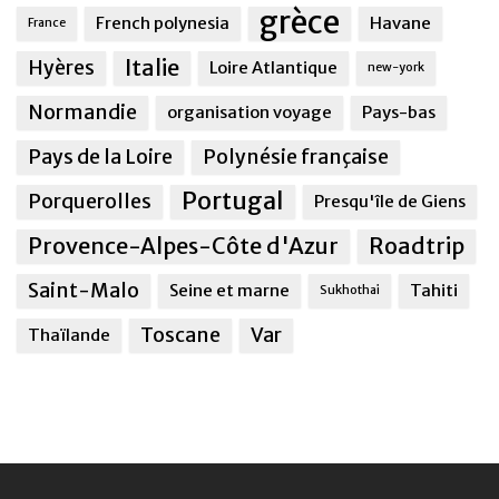
grèce
French polynesia
Havane
France
Italie
Hyères
Loire Atlantique
new-york
Normandie
organisation voyage
Pays-bas
Pays de la Loire
Polynésie française
Portugal
Porquerolles
Presqu'île de Giens
Provence-Alpes-Côte d'Azur
Roadtrip
Saint-Malo
Seine et marne
Tahiti
Sukhothai
Toscane
Var
Thaïlande