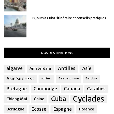
15 jours à Cuba : itinéraire et conseils pratiques
NOS DESTINATIONS
algarve
Antilles
Asie
Amsterdam
Asie Sud-Est
athènes
Baie de somme
Bangkok
Bretagne
Cambodge
Canada
Caraîbes
Cyclades
Cuba
Chiang Mai
Chine
Ecosse
Espagne
Dordogne
florence