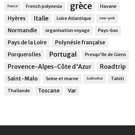
grèce
French polynesia
Havane
France
Italie
Hyères
Loire Atlantique
new-york
Normandie
organisation voyage
Pays-bas
Pays de la Loire
Polynésie française
Portugal
Porquerolles
Presqu'île de Giens
Provence-Alpes-Côte d'Azur
Roadtrip
Saint-Malo
Seine et marne
Tahiti
Sukhothai
Toscane
Var
Thaïlande