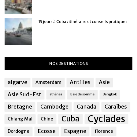
15 jours à Cuba : itinéraire et conseils pratiques
NOS DESTINATIONS
algarve
Antilles
Asie
Amsterdam
Asie Sud-Est
athènes
Baie de somme
Bangkok
Bretagne
Cambodge
Canada
Caraîbes
Cyclades
Cuba
Chiang Mai
Chine
Ecosse
Espagne
Dordogne
florence