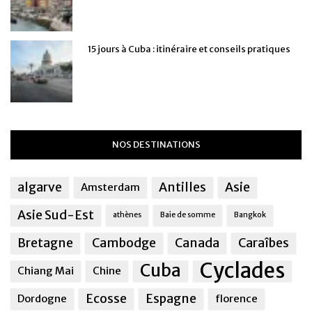
15 jours à Cuba : itinéraire et conseils pratiques
NOS DESTINATIONS
algarve
Antilles
Asie
Amsterdam
Asie Sud-Est
athènes
Baie de somme
Bangkok
Bretagne
Cambodge
Canada
Caraîbes
Cyclades
Cuba
Chiang Mai
Chine
Ecosse
Espagne
Dordogne
florence