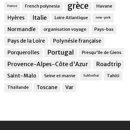
grèce
French polynesia
Havane
France
Italie
Hyères
Loire Atlantique
new-york
Normandie
organisation voyage
Pays-bas
Pays de la Loire
Polynésie française
Portugal
Porquerolles
Presqu'île de Giens
Provence-Alpes-Côte d'Azur
Roadtrip
Saint-Malo
Seine et marne
Tahiti
Sukhothai
Toscane
Var
Thaïlande