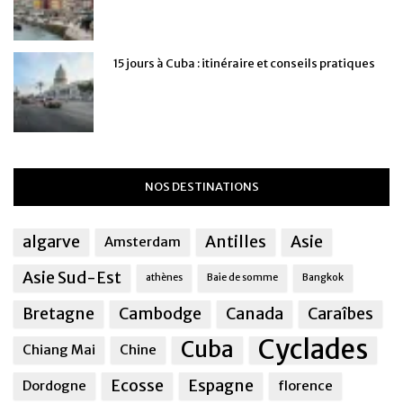
15 jours à Cuba : itinéraire et conseils pratiques
NOS DESTINATIONS
algarve
Antilles
Asie
Amsterdam
Asie Sud-Est
athènes
Baie de somme
Bangkok
Bretagne
Cambodge
Canada
Caraîbes
Cyclades
Cuba
Chiang Mai
Chine
Ecosse
Espagne
Dordogne
florence