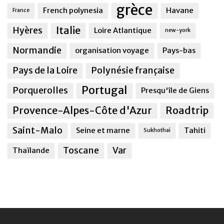
grèce
French polynesia
Havane
France
Italie
Hyères
Loire Atlantique
new-york
Normandie
organisation voyage
Pays-bas
Pays de la Loire
Polynésie française
Portugal
Porquerolles
Presqu'île de Giens
Provence-Alpes-Côte d'Azur
Roadtrip
Saint-Malo
Seine et marne
Tahiti
Sukhothai
Toscane
Var
Thaïlande