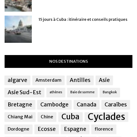
15 jours à Cuba : itinéraire et conseils pratiques
NOS DESTINATIONS
algarve
Antilles
Asie
Amsterdam
Asie Sud-Est
athènes
Baie de somme
Bangkok
Bretagne
Cambodge
Canada
Caraîbes
Cyclades
Cuba
Chiang Mai
Chine
Ecosse
Espagne
Dordogne
florence