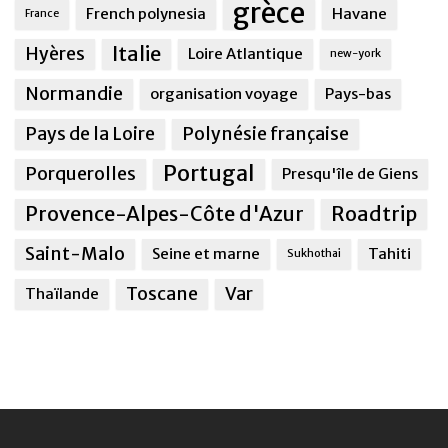
grèce
French polynesia
Havane
France
Italie
Hyères
Loire Atlantique
new-york
Normandie
organisation voyage
Pays-bas
Pays de la Loire
Polynésie française
Portugal
Porquerolles
Presqu'île de Giens
Provence-Alpes-Côte d'Azur
Roadtrip
Saint-Malo
Seine et marne
Tahiti
Sukhothai
Toscane
Var
Thaïlande