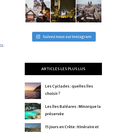
Suivez nous sur Instagram
es
.
ARTICLES LES PLUS LUS
Les Cyclades : quelles îles
choisir ?
Les îles Baléares : Minorque la
préservée
15 jours en Crète : Itinéraire et