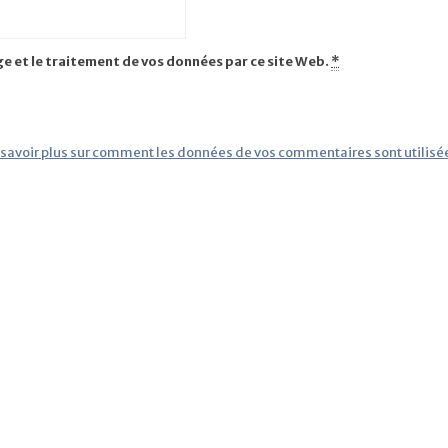
ge et le traitement de vos données par ce site Web.
*
 savoir plus sur comment les données de vos commentaires sont utilisé