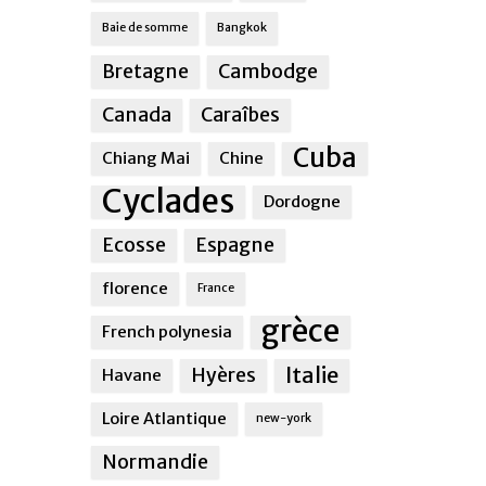
Baie de somme
Bangkok
Bretagne
Cambodge
Canada
Caraîbes
Cuba
Chiang Mai
Chine
Cyclades
Dordogne
Ecosse
Espagne
florence
France
grèce
French polynesia
Italie
Hyères
Havane
Loire Atlantique
new-york
Normandie