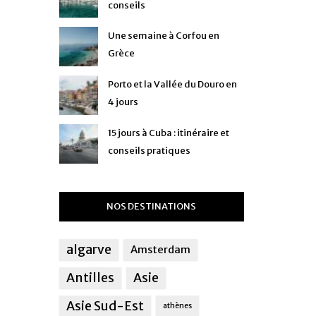
conseils
Une semaine à Corfou en
Grèce
Porto et la Vallée du Douro en
4 jours
15 jours à Cuba : itinéraire et
conseils pratiques
NOS DESTINATIONS
algarve
Amsterdam
Antilles
Asie
Asie Sud-Est
athènes