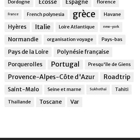
Ecosse
Espagne
Dordogne
florence
grèce
French polynesia
Havane
France
Italie
Hyères
Loire Atlantique
new-york
Normandie
organisation voyage
Pays-bas
Pays de la Loire
Polynésie française
Portugal
Porquerolles
Presqu'île de Giens
Provence-Alpes-Côte d'Azur
Roadtrip
Saint-Malo
Seine et marne
Tahiti
Sukhothai
Toscane
Var
Thaïlande