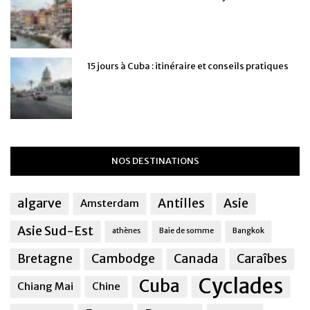
15 jours à Cuba : itinéraire et conseils pratiques
NOS DESTINATIONS
algarve
Antilles
Asie
Amsterdam
Asie Sud-Est
athènes
Baie de somme
Bangkok
Bretagne
Cambodge
Canada
Caraîbes
Cyclades
Cuba
Chiang Mai
Chine