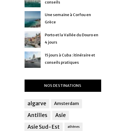
conseils
Une semaine à Corfou en
Grèce
Porto et la Vallée du Douro en
4 jours
15 jours à Cuba : itinéraire et
conseils pratiques
NOS DESTINATIONS
algarve
Amsterdam
Antilles
Asie
Asie Sud-Est
athènes