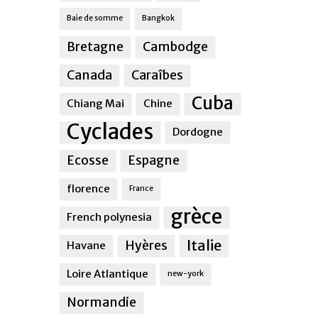
Baie de somme
Bangkok
Bretagne
Cambodge
Canada
Caraîbes
Cuba
Chiang Mai
Chine
Cyclades
Dordogne
Ecosse
Espagne
florence
France
grèce
French polynesia
Italie
Hyères
Havane
Loire Atlantique
new-york
Normandie