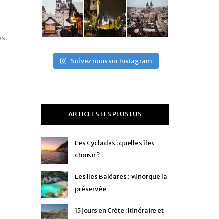
es
.
Suivez nous sur Instagram
ARTICLES LES PLUS LUS
Les Cyclades : quelles îles
choisir ?
Les îles Baléares : Minorque la
préservée
15 jours en Crète : Itinéraire et